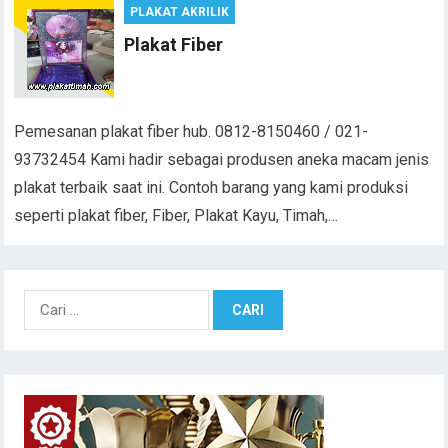
PLAKAT AKRILIK
Plakat Fiber
Pemesanan plakat fiber hub. 0812-8150460 / 021-
93732454 Kami hadir sebagai produsen aneka macam jenis
plakat terbaik saat ini. Contoh barang yang kami produksi
seperti plakat fiber, Fiber, Plakat Kayu, Timah,…
C
a
r
i
u
n
t