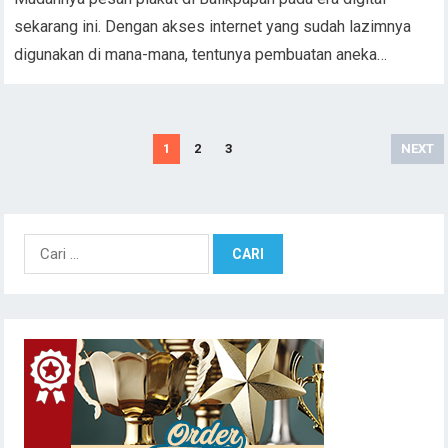
sekarang ini. Dengan akses internet yang sudah lazimnya
digunakan di mana-mana, tentunya pembuatan aneka…
N
1
2
3
NEXT
a
v
i
C
g
a
a
r
s
i
i
u
p
n
o
t
s
u
k
: