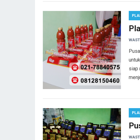
PLA
Pl
WAST
Pusat
untu
siap
menj
PLA
Pus
WAST