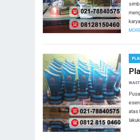
simb
meng
kary
MORE
PLA
Pla
WAST
Pusat
esen
atas
laku