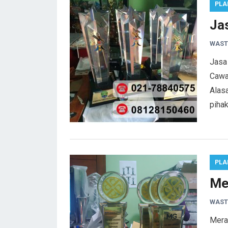
PLA
Ja
WAST
Jasa
Cawa
Alas
piha
PLA
Me
WAST
Meraw