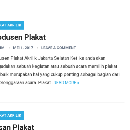
KAT AKRILIK
odusen Plakat
IM
MEI 1, 2017
LEAVE A COMMENT
sen Plakat Akrilik Jakarta Selatan Ket ika anda akan
adakan sebuah kegiatan atau sebuah acara memilih plakat
 baik merupakan hal yang cukup penting sebagai bagian dari
elenggaraan acara. Plakat…
READ MORE »
KAT AKRILIK
san Plakat