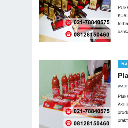
PUSA
KUAL
terba
bahk
PLA
Pla
WAST
Plaka
Akri
produ
prakt