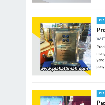
PLA
Pr
WAST
Produ
meng
yang
peny
PLA
Pe