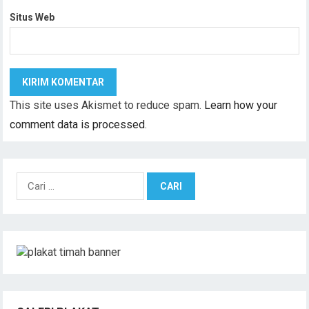
Situs Web
This site uses Akismet to reduce spam.
Learn how your
comment data is processed
.
C
a
r
i
u
n
t
u
k